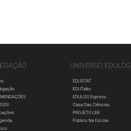
«
EGAÇÃO
UNIVERSO EDULOG
os
EDUSTAT
tigaçãо
EDUTalks
OMENDAÇÕES
EDULOG Express
UDOS
Casa Das Ciências
icaçõеs
PROJETO LER
genda
Público Na Escola
oco