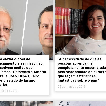
ta elevar o nível de
“A necessidade de que as
nciamento e sem isso não
pessoas aprendam é
esolvem muitos dos
completamente ensombrada
lemas.” Entrevista a Alberto
pela necessidade de númer
al e João Filipe Queiró
que façam estatísticas
e o estado do Ensino
fantásticas sobre o país”
rior
25 de março de 2019
 abril de 2019