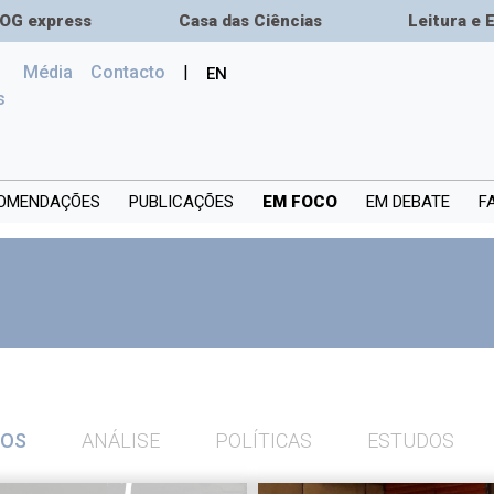
OG express
Casa das Ciências
Leitura e 
Média
Сontacto
|
EN
(current)
s
OMENDAÇÕES
PUBLICAÇÕES
EM FOCO
EM DEBATE
F
OS
ANÁLISE
POLÍTICAS
ESTUDOS