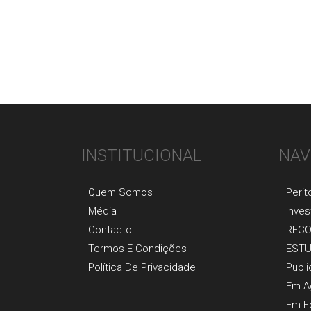
INSTITUCIONAL
NAV
Quem Somos
Perit
Média
Inves
Contacto
REC
Termos E Condições
EST
Política De Privacidade
Publ
Em A
Em F