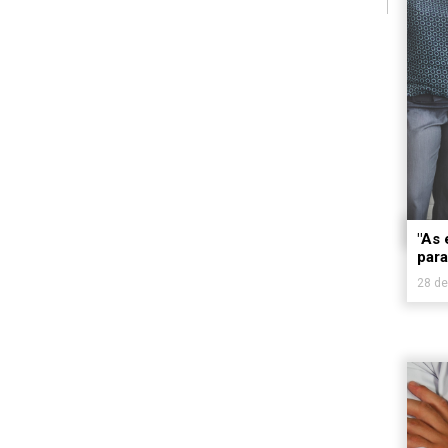
"As
para
28 de