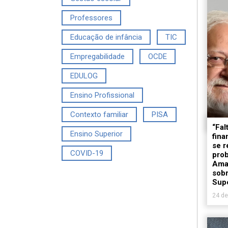
Professores
Educação de infância
TIC
Empregabilidade
OCDE
EDULOG
Ensino Profissional
Contexto familiar
PISA
“Fal
Ensino Superior
fina
se r
COVID-19
prob
Amar
sobr
Supe
24 de