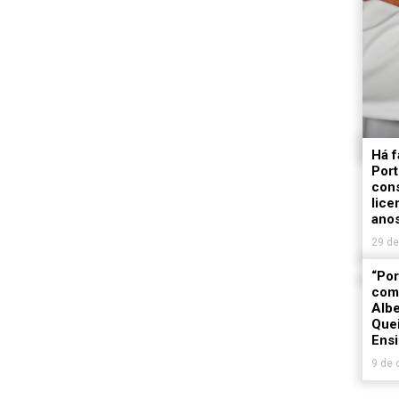
Há f
Port
con
lice
ano
29 d
“Por
como
Albe
Quei
Ensi
9 de 