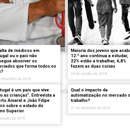
alta de médicos em
Maioria dos jovens que acab
ugal ou o país não
12.º ano continua a estudar,
segue absorver os
22% estão a trabalhar, 6,8%
nciados que forma todos os
fazem as duas coisas
s?
24 de outubro de 2018
e novembro de 2018
tugal é um país que vive
Qual o impacto da
 as crianças”. Entrevista a
automatização no mercado 
rto Amaral e João Filipe
trabalho?
ró sobre o estado do
21 de setembro de 2018
no Superior
outubro de 2018