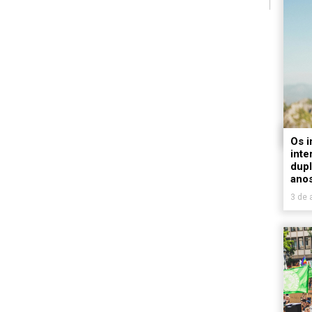
Os i
inte
dupl
ano
3 de 