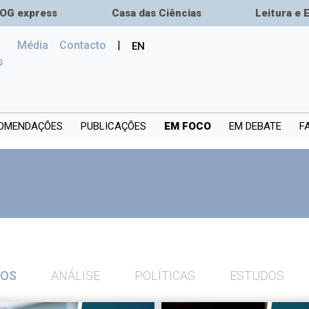
OG express
Casa das Ciências
Leitura e 
Média
Сontacto
|
EN
(current)
s
OMENDAÇÕES
PUBLICAÇÕES
EM FOCO
EM DEBATE
F
OS
ANÁLISE
POLÍTICAS
ESTUDOS