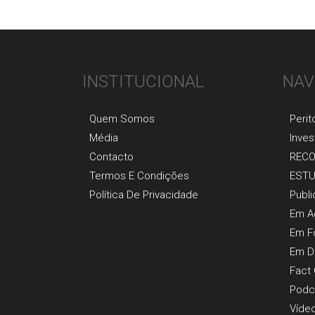
INSTITUCIONAL
NAV
Quem Somos
Perit
Média
Inves
Contacto
REC
Termos E Condições
EST
Política De Privacidade
Publ
Em A
Em F
Em D
Fact
Podc
Víde