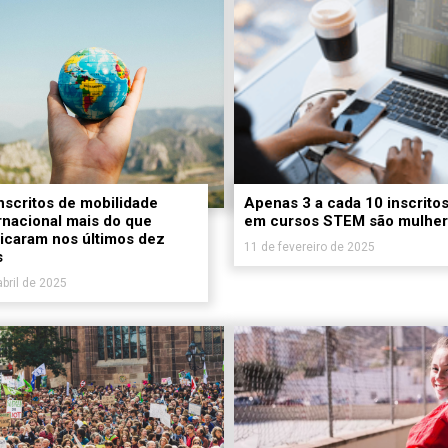
nscritos de mobilidade
Apenas 3 a cada 10 inscrito
rnacional mais do que
em cursos STEM são mulhe
icaram nos últimos dez
11 de fevereiro de 2025
s
abril de 2025