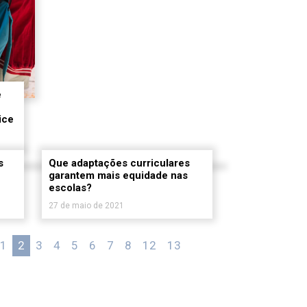
e
ice
s
Que adaptações curriculares
garantem mais equidade nas
escolas?
27 de maio de 2021
1
2
3
4
5
6
7
8
12
13
»