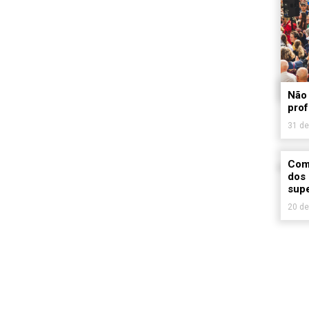
Não 
prof
31 de
Como
dos 
supe
20 de