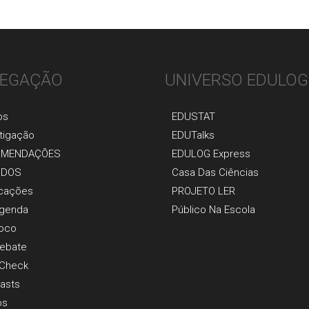
EGAÇÃO
UNIVERSO EDULOG
os
EDUSTAT
tigaçãо
EDUTalks
OMENDAÇÕES
EDULOG Express
UDOS
Casa Das Ciências
icaçõеs
PROJETO LER
genda
Público Na Escola
oco
ebate
 Check
asts
os