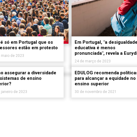
é só em Portugal que os
Em Portugal, "a desigualdad
essores estão em protesto
educativa é menos
pronunciada", revela a Euryd
 maio de 2023
24 de março de 2023
 assegurar a diversidade
EDULOG recomenda política
sistemas de ensino
para alcançar a equidade no
rior?
ensino superior
 janeiro de 2023
30 de novembro de 2021
«