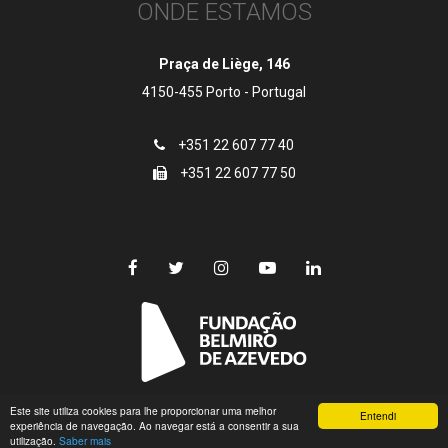
ONDE ESTAMOS
Praça de Liège, 146
4150-455 Porto - Portugal
+351 22 607 77 40
+351 22 607 77 50
Este site utiliza cookies para lhe proporcionar uma melhor
© Copyright 2018 EDULOG | Fundação Belmiro de Azevedo
Entendi
experiência de navegação. Ao navegar está a consentir a sua
Todos os direitos reservados.
utilização.
Saber mais