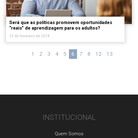
Será que as políticas promovem oportunidades
“reais” de aprendizagem para os adultos?
23 de fevereiro de 2018
«
1
2
3
4
5
6
7
8
12
13
»
INSTITUCIONAL
Quem Somos