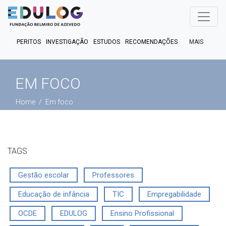
MAIS
PERITOS
INVESTIGAÇÃO
ESTUDOS
RECOMENDAÇÕES
PUBLICAÇÕES
EM FOCO
EM DEBATE
FACT CHECK
EM FOCO
PODCASTS
Home
Em foco
TAGS
Gestão escolar
Professores
Educação de infância
TIC
Empregabilidade
OCDE
EDULOG
Ensino Profissional