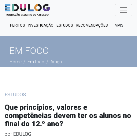
MAIS
PERITOS
INVESTIGAÇÃO
ESTUDOS
RECOMENDAÇÕES
PUBLICAÇÕES
EM FOCO
EM DEBATE
FACT CHECK
EM FOCO
PODCASTS
Home
Em foco
Artigo
ESTUDOS
Que princípios, valores e
competências devem ter os alunos no
final do 12.º ano?
por
EDULOG