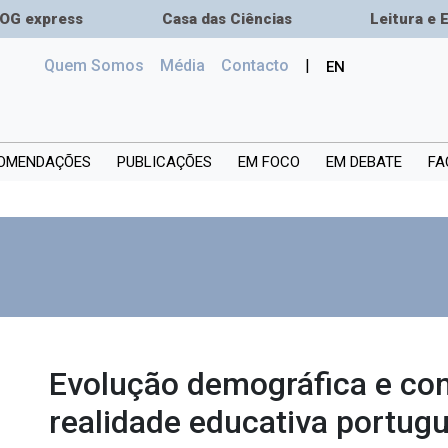
OG express
Casa das Ciências
Leitura e 
(current)
Quem Somos
Média
Сontacto
|
EN
OMENDAÇÕES
PUBLICAÇÕES
EM FOCO
EM DEBATE
FA
Evolução demográfica e co
realidade educativa portug