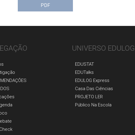
PDF
EGAÇÃO
UNIVERSO EDULOG
os
EDUSTAT
tigaçãо
EDUTalks
OMENDAÇÕES
EDULOG Express
UDOS
Casa Das Ciências
icaçõеs
PROJETO LER
genda
Público Na Escola
oco
ebate
 Check