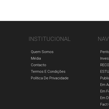
INSTITUCIONAL
NAV
Quem Somos
Perit
Média
Inves
Contacto
REC
Termos E Condições
EST
Política De Privacidade
Publ
Em A
Em F
Em D
Fact