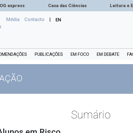
OG express
Casa das Ciências
Leitura e 
Média
Сontacto
|
EN
(current)
s
OMENDAÇÕES
PUBLICAÇÕES
EM FOCO
EM DEBATE
FA
GAÇÃO
Sumário
 Alunos em Risco