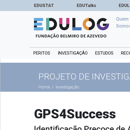
EDUSTAT
EDUTalks
EDUL
Quem
Somo
PERITOS
INVESTIGAÇÃO
ESTUDOS
REC
PROJETO DE INVESTI
Home
Investigação
GPS4Success
Identificação Precoce de