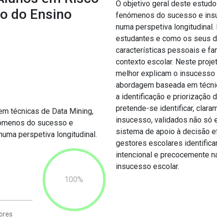
O objetivo geral deste estudo
lo do Ensino
fenómenos do sucesso e insuc
numa perspetiva longitudinal
estudantes e como os seus d
características pessoais e f
contexto escolar. Neste projet
melhor explicam o insucess
abordagem baseada em técnica
a identificação e priorização
pretende-se identificar, clar
m técnicas de Data Mining,
insucesso, validados não só 
enómenos do sucesso e
sistema de apoio à decisão e
numa perspetiva longitudinal.
gestores escolares identificar
intencional e precocemente 
insucesso escolar.
100
ores