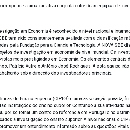
corresponde a uma iniciativa conjunta entre duas equipas de inv
stigação em Economia é reconhecido a nível nacional e internac
SBE tem sido consistentemente avaliada com a classificação má
izadas pela Fundação para a Ciência e Tecnologia. A NOVA SBE d
rojetos de investigação em economia de nível mundial. Os invest
vistas mais prestigiadas em Economia. Os elementos centrais d
nes, Patrícia Xufre e António José Rodrigues. A esta equipa irão
rabalharão sob a direcção dos investigadores principais.
líticas do Ensino Superior (CIPES) é uma associação privada, f
ras instituições de ensino superior. Centrando a sua atividade n
u por se tornar um centro de referência em Portugal e no estra
ados à investigação do ensino superior. A nível nacional, o CIP
 promover um entendimento informado sobre as questões vitais 