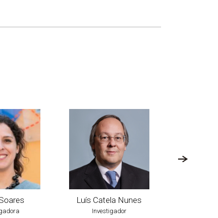
Soares
Luís Catela Nunes
Patríci
igadora
Investigador
Invest