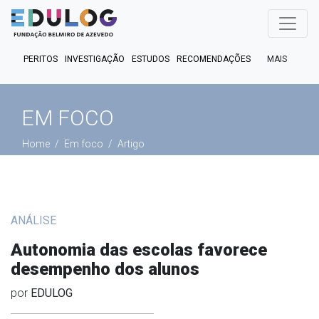
MAIS
PERITOS
INVESTIGAÇÃO
ESTUDOS
RECOMENDAÇÕES
PUBLICAÇÕES
EM FOCO
EM DEBATE
FACT CHECK
EM FOCO
PODCASTS
Home
Em foco
Artigo
ANÁLISE
Autonomia das escolas favorece
desempenho dos alunos
por
EDULOG