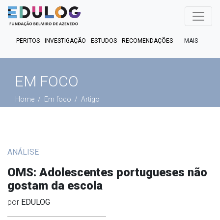
MAIS
PERITOS
INVESTIGAÇÃO
ESTUDOS
RECOMENDAÇÕES
PUBLICAÇÕES
EM FOCO
EM DEBATE
FACT CHECK
EM FOCO
PODCASTS
Home
Em foco
Artigo
ANÁLISE
OMS: Adolescentes portugueses não
gostam da escola
por
EDULOG