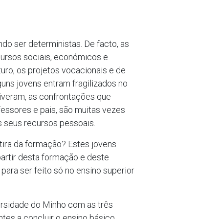
do ser deterministas. De facto, as
ursos sociais, económicos e
turo, os projetos vocacionais e de
guns jovens entram fragilizados no
 tiveram, as confrontações que
fessores e pais, são muitas vezes
s seus recursos pessoais.
 tira da formação? Estes jovens
partir desta formação e deste
para ser feito só no ensino superior
ersidade do Minho com as três
tes a concluir o ensino básico.