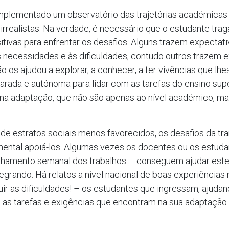
mplementado um observatório das trajetórias académicas 
realistas. Na verdade, é necessário que o estudante trag
tivas para enfrentar os desafios. Alguns trazem expectativ
 necessidades e às dificuldades, contudo outros trazem ex
ão os ajudou a explorar, a conhecer, a ter vivências que l
rada e autónoma para lidar com as tarefas do ensino supe
s na adaptação, que não são apenas ao nível académico, m
 de estratos sociais menos favorecidos, os desafios da t
ental apoiá-los. Algumas vezes os docentes ou os estuda
amento semanal dos trabalhos – conseguem ajudar este
rando. Há relatos a nível nacional de boas experiências n
nuir as dificuldades! – os estudantes que ingressam, ajud
as tarefas e exigências que encontram na sua adaptação a