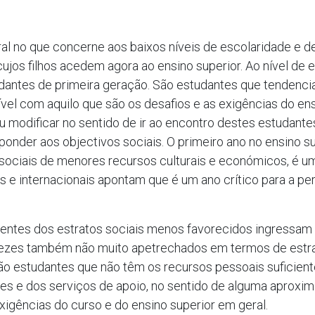
 no que concerne aos baixos níveis de escolaridade e de
cujos filhos acedem agora ao ensino superior. Ao nível de
antes de primeira geração. São estudantes que tendenc
el com aquilo que são os desafios e as exigências do ens
ou modificar no sentido de ir ao encontro destes estudant
onder aos objectivos sociais. O primeiro ano no ensino 
sociais de menores recursos culturais e económicos, é um
nais e internacionais apontam que é um ano crítico para a
entes dos estratos sociais menos favorecidos ingressam c
 vezes também não muito apetrechados em termos de estra
São estudantes que não têm os recursos pessoais suficie
res e dos serviços de apoio, no sentido de alguma aproxim
exigências do curso e do ensino superior em geral.