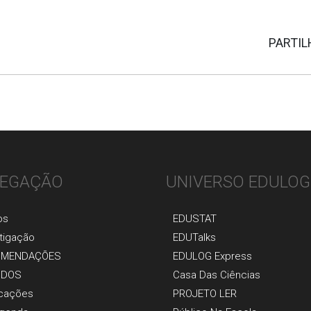
PARTIL
EGAÇÃO
UNIVERSO EDULOG
os
EDUSTAT
tigaçãо
EDUTalks
OMENDAÇÕES
EDULOG Express
UDOS
Casa Das Ciências
icaçõеs
PROJETO LER