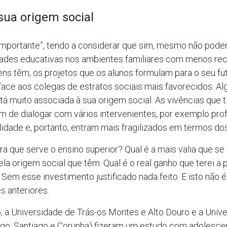
sua origem social
importante”, tendo a considerar que sim, mesmo não poden
dades educativas nos ambientes familiares com menos rec
vens têm, os projetos que os alunos formulam para o seu fu
face aos colegas de estratos sociais mais favorecidos. Al
stá muito associada à sua origem social. As vivências que
am de dialogar com vários intervenientes, por exemplo pro
idade e, portanto, entram mais fragilizados em termos do
a que serve o ensino superior? Qual é a mais valia que se
la origem social que têm. Qual é o real ganho que terei a 
Sem esse investimento justificado nada feito. E isto não é 
s anteriores.
, a Universidade de Trás-os Montes e Alto Douro e a Univ
Vigo, Santiago e Corunha) fizeram um estudo com adolescen