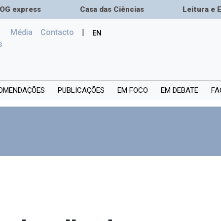
OG express
Casa das Ciências
Leitura e 
Média
Сontacto
|
EN
(current)
s
OMENDAÇÕES
PUBLICAÇÕES
EM FOCO
EM DEBATE
FA