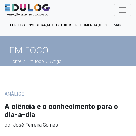
MAIS
PERITOS
INVESTIGAÇÃO
ESTUDOS
RECOMENDAÇÕES
PUBLICAÇÕES
EM FOCO
EM DEBATE
FACT CHECK
EM FOCO
PODCASTS
Home
Em foco
Artigo
ANÁLISE
A ciência e o conhecimento para o
dia-a-dia
por
José Ferreira Gomes