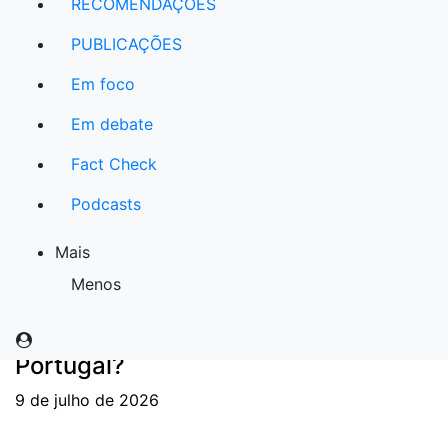
RECOMENDAÇÕES
recomendar
PUBLICAÇÕES
Em foco
A informação das políticas públicas para a
inovação e a mudança na Educação.
Em debate
Fact Check
em
foco
Podcasts
Mais
Menos
Balanço do ano letivo 25/26: Que
temas marcam a Educação em
Portugal?
9 de julho de 2026